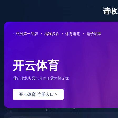

首页
米乐网页版登录入口


米乐网页版登录入口
公司简介
发展规划
企业文化
荣誉资质
领导寄语