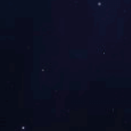
23
2022-07
陕重公司2022年三季度安委会会议

发布时间： : 2022-07--23
陕重公司 7月22日上午十点在生产部二楼会议室召开三季度
上一页
1
2
...
5
下一页
前往
页
跳转
首页
米乐网页版登录入口
公司简介
发展规划
企业文化
荣誉资质
领导寄语
厂房设备
新闻资讯