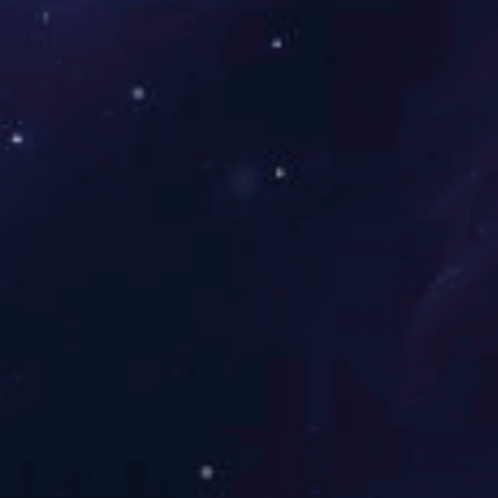
2022-11
陕重公司开展防火安全大检查

发布时间： : 2022-11--26
08
2022-09
陕重大型钢桥箱梁吊装安全培训

发布时间： : 2022-09--08
近期公司承接的T5航站楼多为大型钢桥箱梁，在翻吊装过程中
06
2022-08
安全生产专题会

发布时间： : 2022-08--06
8月5日下午12：30分，公司安全管理部组织铆焊二车间全体