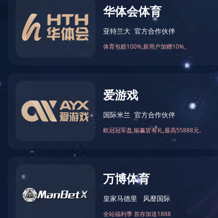
厂房设备
米乐网页版登录入口
米乐网页版登录入口
新闻资讯


新闻资讯
行业新闻
陕重信息
最新动态
新闻资讯
新闻资讯
生产建造
