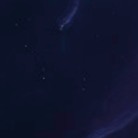

党建工作
宣传阵地
党风廉政
党群工作
党建工作
党建工作
联系我们


联系我们
联系方式
在线留言