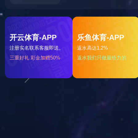

生产建造
生产运营
交流与合作
安全生产
科技创新
生产建造
生产建造
产品展示
米乐网页版登录入口
党建工作
