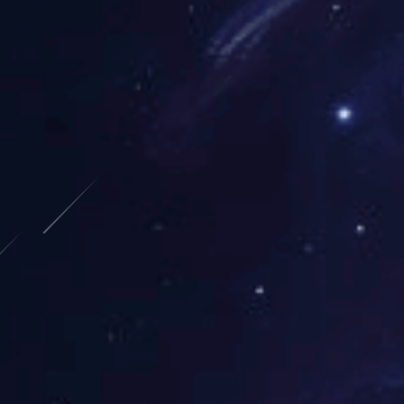
招贤纳士
联系我们
联系我们

搜索
确认
取消
邮箱
党建工作
PARTY BUILDING
生产建设
/ INDUSTRIAL
资讯分类

